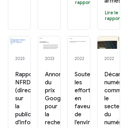
armés
rapport
Lire le
rapport
2023
2023
2022
2022
Rapport
Annonce
Soutenir
Décarbo
NFRD 2023
du
les
numériqu
(directive
prix
efforts
commen
sur
Google
en
le
la
pour
faveur
secteur
publication
la
de
du
d'informations
recherche
l'environnement
numériq