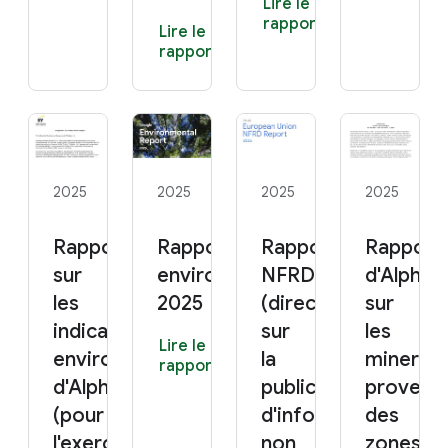
Lire le
rapport
Lire le
rapport
2025
2025
2025
2025
Rapport 2025
Rapport
Rapport
Rapport
sur
environnemental
NFRD 2025
d'Alphab
les
2025
(directive
sur
indicateurs
sur
les
Lire le
environnementaux
la
minerais
rapport
d'Alphabet
publication
provena
(pour
d'informations
des
l'exercice
non
zones