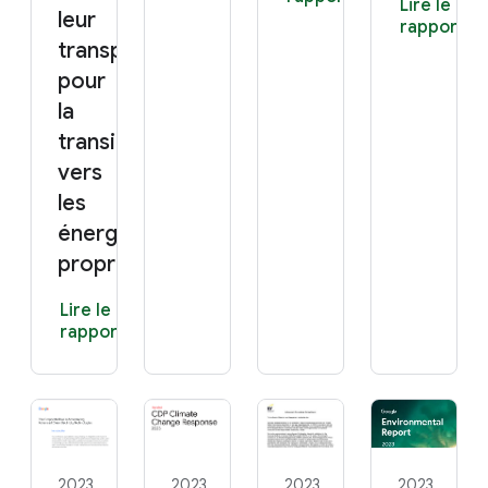
Lire le
leur
rapport
transparence,
pour
la
transition
vers
les
énergies
propres
Lire le
rapport
2023
2023
2023
2023