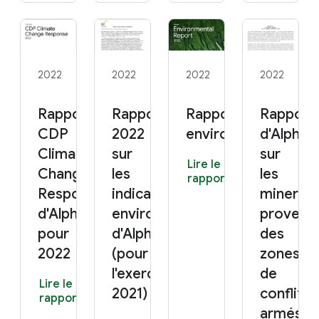
2022
2022
2022
2022
Rapport
Rapport
Rapport
Rapport
CDP
2022
environnemental 2
d'Alphab
Climate
sur
sur
Lire le
Change
les
les
rapport
Response
indicateurs
minerais
d'Alphabet
environnementaux
provena
pour
d'Alphabet
des
2022
(pour
zones
l'exercice
de
Lire le
2021)
conflits
rapport
armés