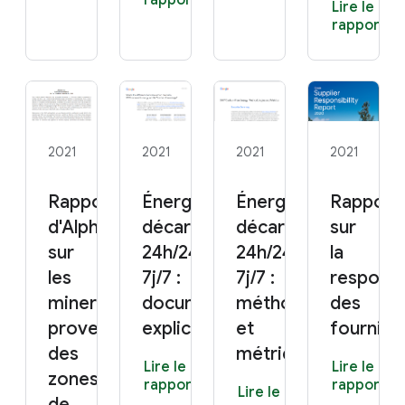
rapport
Lire le
rapport
2021
2021
2021
2021
Rapport 2020
Énergie
Énergie
Rapport
d'Alphabet
décarbonée
décarbonée
sur
sur
24h/24,
24h/24,
la
les
7j/7 :
7j/7 :
responsa
minerais
document
méthodologies
des
provenant
explicatif
et
fourniss
des
métriques
Lire le
Lire le
zones
rapport
rapport
Lire le
de