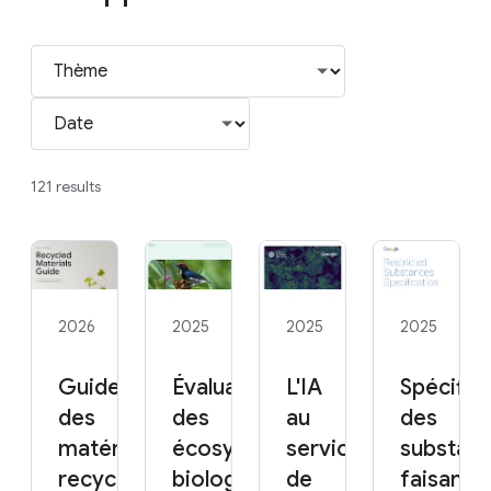
121 results
2026
2025
2025
2025
Guide
Évaluation
L'IA
Spécific
des
des
au
des
matériaux
écosystèmes
service
substan
recyclés
biologiques
de
faisant