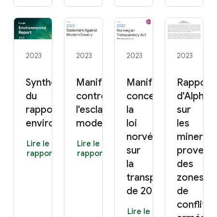
2023
2023
2023
2023
Synthèse
Manifeste 2022
Manifeste
Rapport
du
contre
concernant
d'Alphab
rapport
l'esclavage
la
sur
environnemental 2023
moderne
loi
les
norvégienne
minerais
Lire le
Lire le
sur
provena
rapport
rapport
la
des
transparence
zones
de 2022
de
conflits
Lire le