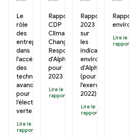
Le
Rapport
Rapport
Rapport
rôle
CDP
2023
environ
des
Climate
sur
Lire le
entreprises
Change
les
rapport
dans
Response
indicateurs
l'accélération
d'Alphabet
environnementaux
des
pour
d'Alphabet
technologies
2023
(pour
avancées
l'exercice
Lire le
pour
2022)
rapport
l'électricité
Lire le
verte
rapport
Lire le
rapport