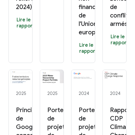
2024)
financières
de
de
conflits
Lire le
l'Union
armés
rapport
européenne)
Lire le
rapport
Lire le
rapport
2025
2025
2024
2024
Principes
Portefeuille
Portefeuille
Rapport
de
de
de
CDP
Google
projets
projets
Climate