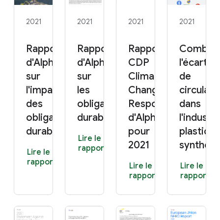
2021
2021
2021
2021
Rapport 2021
Rapport 2021
Rapport
Combler
d'Alphabet
d'Alphabet
CDP
l'écart
sur
sur
Climate
de
l'impact
les
Change
circulari
des
obligations
Response
dans
obligations
durables
d'Alphabet
l'industri
durables
pour
plastique
Lire le
2021
synthès
rapport
Lire le
rapport
Lire le
Lire le
rapport
rapport