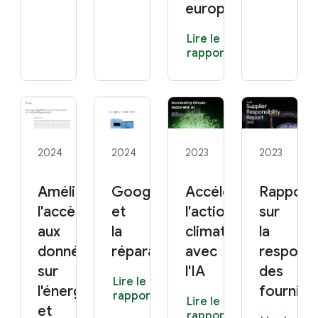
européenne)
Lire le
rapport
2024
2024
2023
2023
Améliorer
Google
Accélérer
Rapport
l'accès
et
l'action
sur
aux
la
climatique
la
données
réparabilité
avec
responsa
sur
l'IA
des
Lire le
l'énergie,
fourniss
rapport
Lire le
et
rapport