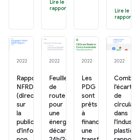
Lire le
rapport
Lire le
rapport
2022
2022
2022
2022
Rapport
Feuille
Les
Combler
NFRD 2022
de
PDG
l'écart
(directive
route
sont
de
sur
pour
prêts
circulari
la
une
à
dans
publication
énergie
financer
l'industri
d'informations
décarbonée
une
plastique
non
24h/24,
transformation
rapport