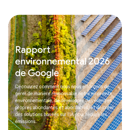
Rapport
environnemental 2026
de Google
Découvrez comment nous nous efforçons de
gérer de manière responsable notre empreinte
environnementale, de développer des énergies
propres abondantes et abordables, et de créer
des solutions basées sur l'IA pour réduire les
émissions.