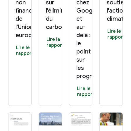
non
sur
chez
soutient
financières
l'élimination
Google
l'action
de
du
et
climatiq
l'Union
carbone
au-
Lire le
européenne)
delà :
rapport
Lire le
le
rapport
Lire le
point
rapport
sur
les
progrès
Lire le
rapport