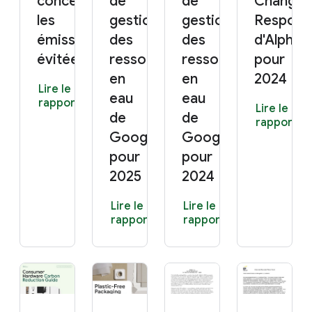
concernant
de
de
Change
les
gestion
gestion
Respons
émissions
des
des
d'Alphab
évitées
ressources
ressources
pour
en
en
2024
Lire le
eau
eau
rapport
Lire le
de
de
rapport
Google
Google
pour
pour
2025
2024
Lire le
Lire le
rapport
rapport