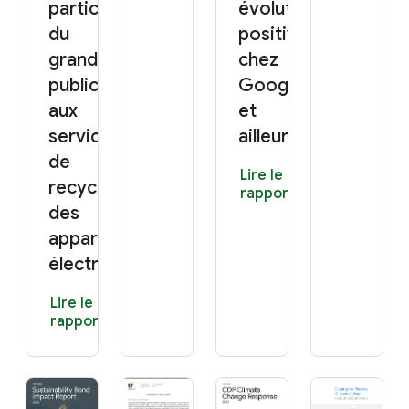
participation
évolution
du
positive
grand
chez
public
Google
aux
et
services
ailleurs
de
Lire le
recyclage
rapport
des
appareils
électroniques
Lire le
rapport