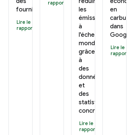
des
réduire
économ
rapport
fournisseurs
les
en
émissions
carburan
Lire le
à
dans
rapport
l'échelle
Google 
mondiale
Lire le
grâce
rapport
à
des
données
et
des
statistiques
concrètes
Lire le
rapport