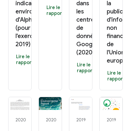
indicateurs
dans
la
Lire le
environnementaux
les
publicat
rapport
d'Alphabet
centres
d'inform
(pour
de
non
l'exercice
données
financiè
2019)
Google
de
(2020)
l'Union
Lire le
europée
rapport
Lire le
rapport
Lire le
rapport
2020
2020
2019
2019