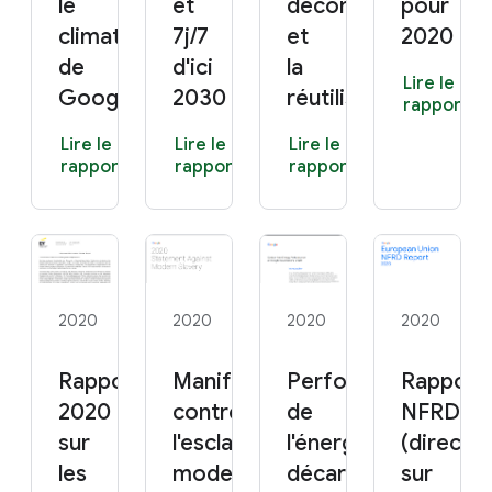
le
et
déconstruction
pour
climat
7j/7
et
2020
de
d'ici
la
Lire le
Google
2030
réutilisation
rapport
Lire le
Lire le
Lire le
rapport
rapport
rapport
2020
2020
2020
2020
Rapport
Manifeste 2020
Performances
Rapport
2020
contre
de
NFRD 2
sur
l'esclavage
l'énergie
(directiv
les
moderne
décarbonée
sur