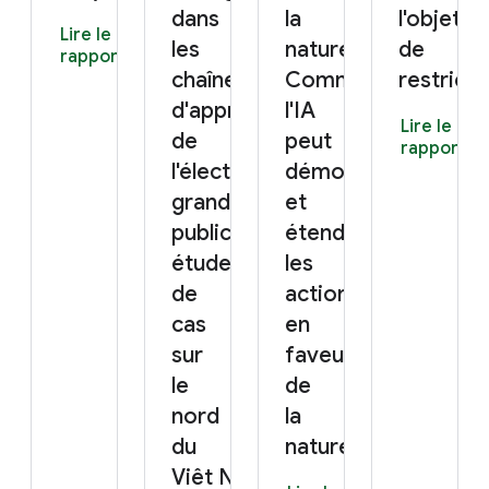
dans
la
l'objet
Lire le
les
nature.
de
rapport
chaînes
Comment
restricti
d'approvisionnement
l'IA
Lire le
de
peut
rapport
l'électronique
démocratiser
grand
et
public :
étendre
étude
les
de
actions
cas
en
sur
faveur
le
de
nord
la
du
nature
Viêt Nam