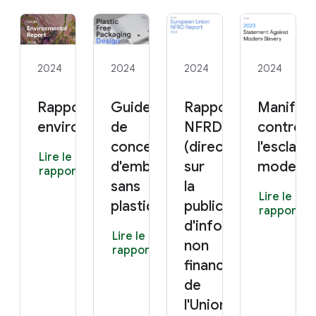
2024
2024
2024
2024
Rapport
Guide
Rapport
Manifes
environnemental 2024
de
NFRD 2024
contre
conception
(directive
l'esclava
Lire le
d'emballages
sur
modern
rapport
sans
la
Lire le
plastique
publication
rapport
d'informations
Lire le
non
rapport
financières
de
l'Union