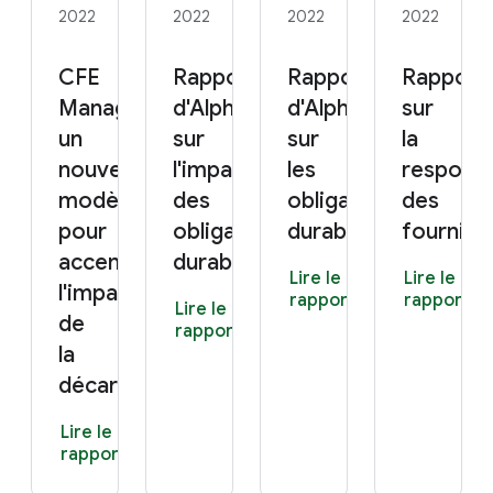
2022
2022
2022
2022
CFE
Rapport 2022
Rapport 2022
Rapport
Manager :
d'Alphabet
d'Alphabet
sur
un
sur
sur
la
nouveau
l'impact
les
responsa
modèle
des
obligations
des
pour
obligations
durables
fourniss
accentuer
durables
Lire le
Lire le
l'impact
rapport
rapport
Lire le
de
rapport
la
décarbonation
Lire le
rapport