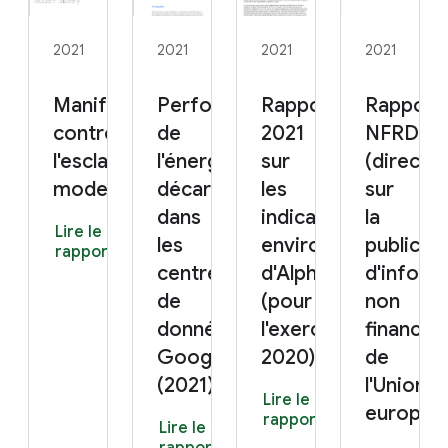
2021
2021
2021
2021
Manifeste 2021
Performances
Rapport
Rapport
contre
de
2021
NFRD 20
l'esclavage
l'énergie
sur
(directiv
moderne
décarbonée
les
sur
dans
indicateurs
la
Lire le
les
environnementaux
publicat
rapport
centres
d'Alphabet
d'inform
de
(pour
non
données
l'exercice
financiè
Google
2020)
de
(2021)
l'Union
Lire le
europée
rapport
Lire le