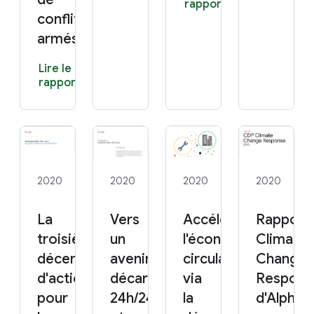
rapport
conflits
armés
Lire le
rapport
2020
2020
2020
2020
La
Vers
Accélérer
Rapport
troisième
un
l'économie
Climate
décennie
avenir
circulaire
Change
d'action
décarboné
via
Respons
pour
24h/24
la
d'Alphab