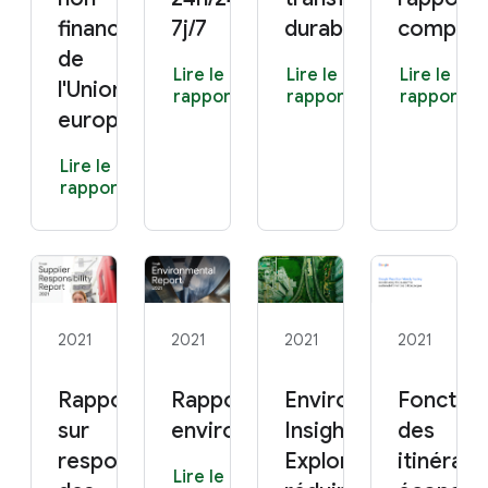
financières
7j/7
durable
complet
de
Lire le
Lire le
Lire le
l'Union
rapport
rapport
rapport
européenne)
Lire le
rapport
2021
2021
2021
2021
Rapport 2021
Rapport
Environmental
Fonctio
sur
environnemental 2021
Insights
des
responsabilité
Explorer :
itinérair
Lire le