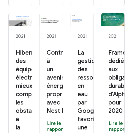
2021
2021
2021
2021
Hibernation
Contribuer
La
Framew
des
à
gestion
dédié
équipements
un
des
aux
électroniques :
avenir
ressources
obligati
mieux
énergétique
en
durables
comprendre
propre
eau
d'Alphab
les
avec
par
pour
obstacles
Nest Renew
Google :
2020
à
favoriser
Lire le
Lire le
la
une
rapport
rapport