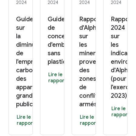
2024
2024
2024
2024
Guide
Guide
Rapport 2023
Rapport
sur
de
d'Alphabet
2024
la
conception
sur
sur
diminution
d'emballages
les
les
de
sans
minerais
indicate
l'empreinte
plastique 2.0
provenant
environ
carbone
des
d'Alphab
Lire le
des
zones
(pour
rapport
appareils
de
l'exercic
grand
conflits
2023)
public
armés
Lire le
rapport
Lire le
Lire le
rapport
rapport