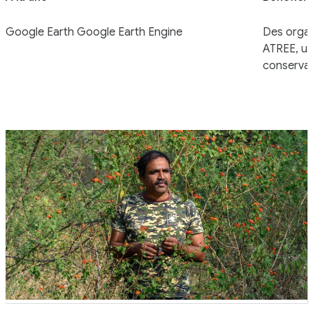
Google Earth Google Earth Engine
Des organ
ATREE, un
conservat