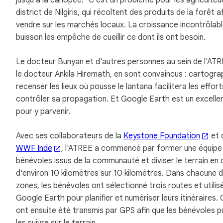
jusqu'à la canopée." C'est un problème pour les agriculteu
district de Nilgiris, qui récoltent des produits de la forêt af
vendre sur les marchés locaux. La croissance incontrôlab
buisson les empêche de cueillir ce dont ils ont besoin.
Le docteur Bunyan et d'autres personnes au sein de l'ATR
le docteur Ankila Hiremath, en sont convaincus : cartogra
recenser les lieux où pousse le lantana facilitera les effor
contrôler sa propagation. Et Google Earth est un excell
pour y parvenir.
Avec ses collaborateurs de la
Keystone Foundation
et 
WWF Inde
, l'ATREE a commencé par former une équipe
bénévoles issus de la communauté et diviser le terrain en 
d'environ 10 kilomètres sur 10 kilomètres. Dans chacune 
zones, les bénévoles ont sélectionné trois routes et utilis
Google Earth pour planifier et numériser leurs itinéraires.
ont ensuite été transmis par GPS afin que les bénévoles p