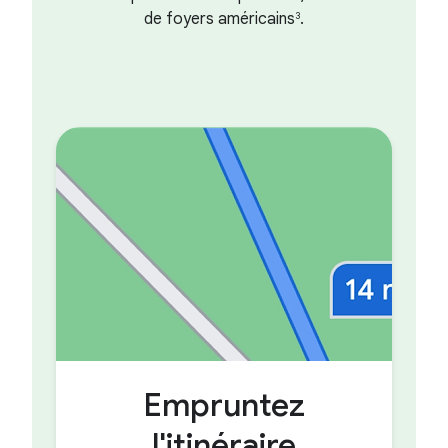
de foyers américains
.
3
Empruntez
l'itinéraire