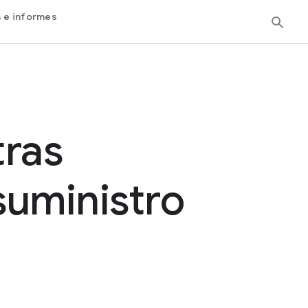
s e informes
tras
suministro