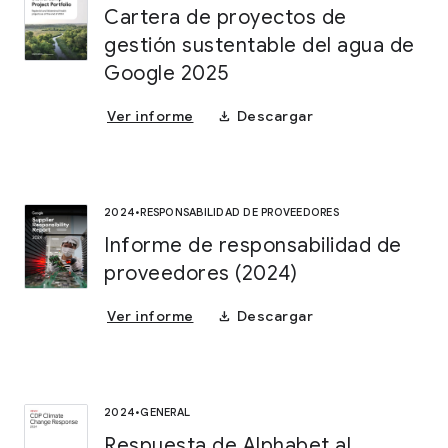
Cartera de proyectos de
gestión sustentable del agua de
Google 2025
download
Ver informe
Descargar
2024
•
RESPONSABILIDAD DE PROVEEDORES
Informe de responsabilidad de
proveedores (2024)
download
Ver informe
Descargar
2024
•
GENERAL
Respuesta de Alphabet al