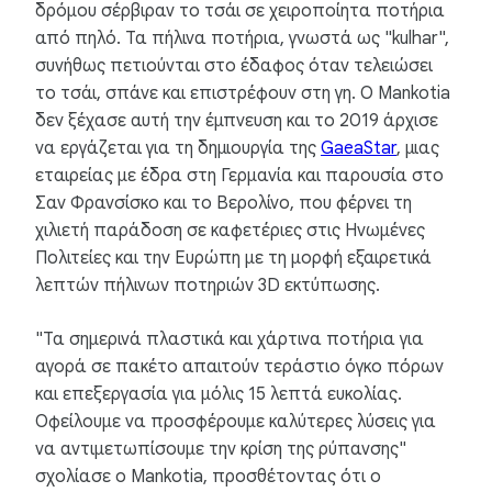
δρόμου σέρβιραν το τσάι σε χειροποίητα ποτήρια
από πηλό. Τα πήλινα ποτήρια, γνωστά ως "kulhar",
συνήθως πετιούνται στο έδαφος όταν τελειώσει
το τσάι, σπάνε και επιστρέφουν στη γη. Ο Mankotia
δεν ξέχασε αυτή την έμπνευση και το 2019 άρχισε
να εργάζεται για τη δημιουργία της
GaeaStar
, μιας
εταιρείας με έδρα στη Γερμανία και παρουσία στο
Σαν Φρανσίσκο και το Βερολίνο, που φέρνει τη
χιλιετή παράδοση σε καφετέριες στις Ηνωμένες
Πολιτείες και την Ευρώπη με τη μορφή εξαιρετικά
λεπτών πήλινων ποτηριών 3D εκτύπωσης.
"Τα σημερινά πλαστικά και χάρτινα ποτήρια για
αγορά σε πακέτο απαιτούν τεράστιο όγκο πόρων
και επεξεργασία για μόλις 15 λεπτά ευκολίας.
Οφείλουμε να προσφέρουμε καλύτερες λύσεις για
να αντιμετωπίσουμε την κρίση της ρύπανσης"
σχολίασε ο Mankotia, προσθέτοντας ότι ο