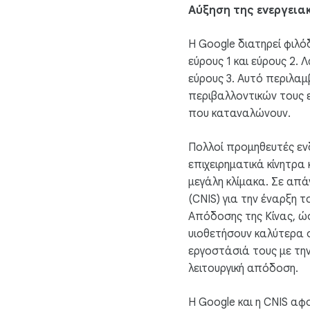
Αύξηση της ενεργει
Η Google διατηρεί φιλ
εύρους 1 και εύρους 2.
εύρους 3. Αυτό περιλαμ
περιβαλλοντικών τους 
που καταναλώνουν.
Πολλοί προμηθευτές ενδ
επιχειρηματικά κίνητρα
μεγάλη κλίμακα. Σε απά
(CNIS) για την έναρξη τ
Απόδοσης της Κίνας, ώ
υιοθετήσουν καλύτερα 
εργοστάσιά τους με τη
λειτουργική απόδοση.
Η Google και η CNIS α