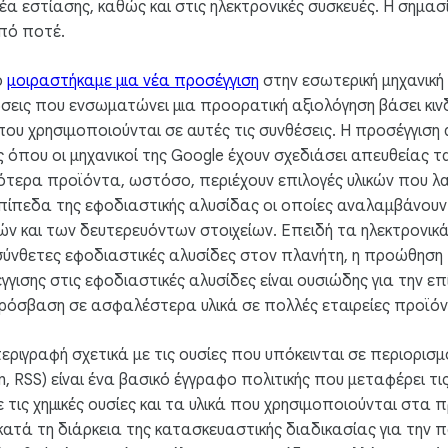
έα εστίασης, καθώς και στις ηλεκτρονικές συσκευές. Η σημασί
πό ποτέ.
ο
μοιραστήκαμε μια νέα προσέγγιση
στην εσωτερική μηχανική 
ώσεις που ενσωματώνει μια προορατική αξιολόγηση βάσει κι
που χρησιμοποιούνται σε αυτές τις συνθέσεις. Η προσέγγιση α
όπου οι μηχανικοί της Google έχουν σχεδιάσει απευθείας τα 
σότερα προϊόντα, ωστόσο, περιέχουν επιλογές υλικών που 
επίπεδα της εφοδιαστικής αλυσίδας οι οποίες αναλαμβάνουν
ρών και των δευτερευόντων στοιχείων. Επειδή τα ηλεκτρονι
σύνθετες εφοδιαστικές αλυσίδες στον πλανήτη, η προώθηση 
γισης στις εφοδιαστικές αλυσίδες είναι ουσιώδης για την επ
ρόσβαση σε ασφαλέστερα υλικά σε πολλές εταιρείες προϊό
εριγραφή σχετικά με τις ουσίες που υπόκεινται σε περιορισμ
n, RSS) είναι ένα βασικό έγγραφο πολιτικής που μεταφέρει τ
 τις χημικές ουσίες και τα υλικά που χρησιμοποιούνται στα 
ατά τη διάρκεια της κατασκευαστικής διαδικασίας για την 