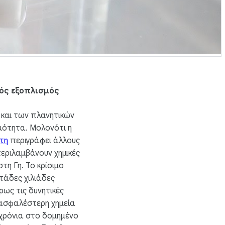
ός εξοπλισμός
 και των πλανητικών
μότητα. Μολονότι η
ήτη
περιγράφει άλλους
 περιλαμβάνουν χημικές
τη Γη. Το κρίσιμο
τάδες χιλιάδες
ρως τις δυνητικές
 ασφαλέστερη χημεία
 χρόνια στο δομημένο