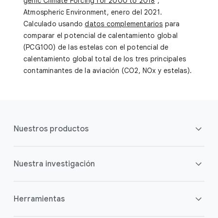
genic Climate Forcing for 2000 to 2018
",
Atmospheric Environment, enero del 2021.
Calculado usando
datos complementarios
para
comparar el potencial de calentamiento global
(PCG100) de las estelas con el potencial de
calentamiento global total de los tres principales
contaminantes de la aviación (CO2, NOx y estelas).
E
n
Nuestros productos
l
a
c
Información general
Nuestra investigación
e
s
Información general
a
Herramientas
p