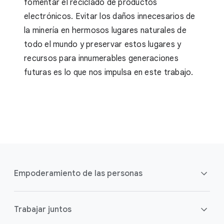
fomentar el reciclado de productos
electrónicos. Evitar los daños innecesarios de
la minería en hermosos lugares naturales de
todo el mundo y preservar estos lugares y
recursos para innumerables generaciones
futuras es lo que nos impulsa en este trabajo.
V
í
Empoderamiento de las personas
n
c
u
Descripción general
Trabajar juntos
l